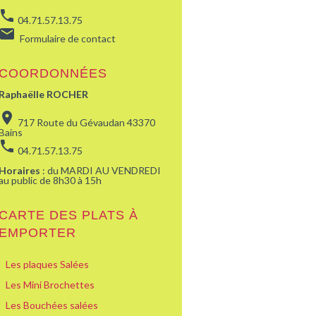
phone
04.71.57.13.75
email
Formulaire de contact
COORDONNÉES
Raphaëlle ROCHER
location_on
717 Route du Gévaudan 43370
Bains
phone
04.71.57.13.75
Horaires
: du MARDI AU VENDREDI
au public de 8h30 à 15h
CARTE DES PLATS À
EMPORTER
Les plaques Salées
Les Mini Brochettes
Les Bouchées salées