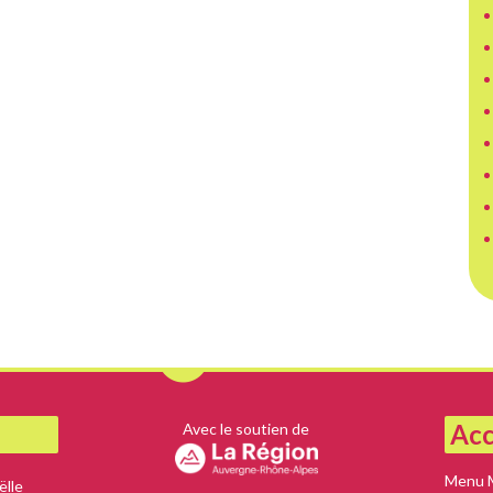
Acc
Avec le soutien de
Menu 
lle