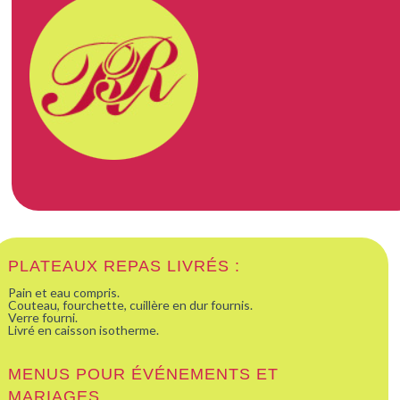
PLATEAUX REPAS LIVRÉS :
Pain et eau compris.
Couteau, fourchette, cuillère en dur fournis.
Verre fourni.
Livré en caisson isotherme.
MENUS POUR ÉVÉNEMENTS ET
MARIAGES