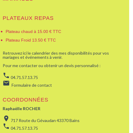
PLATEAUX REPAS
Plateau chaud à 15.00 € TTC
Plateau Froid 13.50 € TTC
Retrouvez ici le calendrier des mes disponibilités pour vos
mariages et événements à venir.
Pour me contacter ou obtenir un devis personnalisé :
phone
04.71.57.13.75
email
Formulaire de contact
COORDONNÉES
Raphaëlle ROCHER
location_on
717 Route du Gévaudan 43370 Bains
phone
04.71.57.13.75