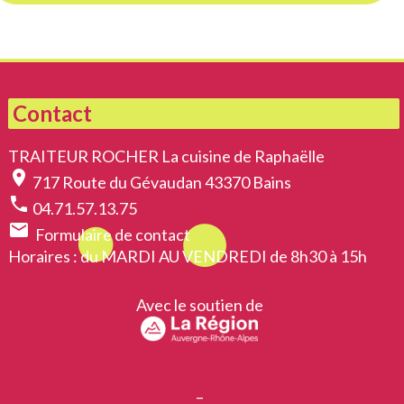
Contact
TRAITEUR ROCHER La cuisine de Raphaëlle
location_on
717 Route du Gévaudan 43370 Bains
phone
04.71.57.13.75
email
Formulaire de contact
Horaires
: du MARDI AU VENDREDI de 8h30 à 15h
Avec le soutien de
–