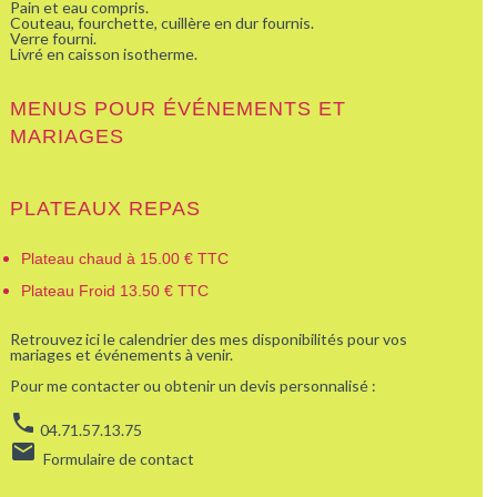
Pain et eau compris.
Couteau, fourchette, cuillère en dur fournis.
Verre fourni.
Livré en caisson isotherme.
MENUS POUR ÉVÉNEMENTS ET
MARIAGES
PLATEAUX REPAS
Plateau chaud à 15.00 € TTC
Plateau Froid 13.50 € TTC
Retrouvez ici le calendrier des mes disponibilités pour vos
mariages et événements à venir.
Pour me contacter ou obtenir un devis personnalisé :
phone
04.71.57.13.75
email
Formulaire de contact