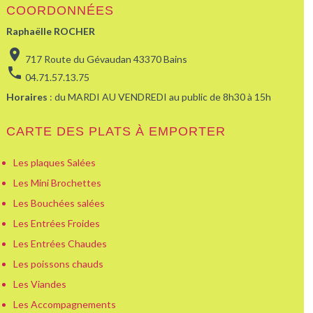
COORDONNÉES
Raphaëlle ROCHER
location_on
717 Route du Gévaudan 43370 Bains
phone
04.71.57.13.75
Horaires
: du MARDI AU VENDREDI au public de 8h30 à 15h
CARTE DES PLATS À EMPORTER
Les plaques Salées
Les Mini Brochettes
Les Bouchées salées
Les Entrées Froides
Les Entrées Chaudes
Les poissons chauds
Les Viandes
Les Accompagnements