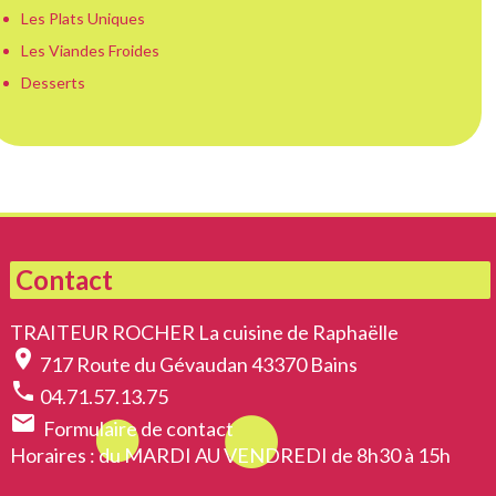
Les Plats Uniques
Les Viandes Froides
Desserts
Contact
TRAITEUR ROCHER La cuisine de Raphaëlle
location_on
717 Route du Gévaudan 43370 Bains
phone
04.71.57.13.75
email
Formulaire de contact
Horaires
: du MARDI AU VENDREDI de 8h30 à 15h