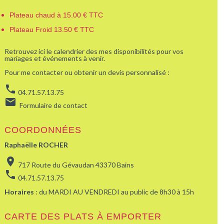
Plateau chaud à 15.00 € TTC
Plateau Froid 13.50 € TTC
Retrouvez ici le calendrier des mes disponibilités pour vos
mariages et événements à venir.
Pour me contacter ou obtenir un devis personnalisé :
phone
04.71.57.13.75
email
Formulaire de contact
COORDONNÉES
Raphaëlle ROCHER
location_on
717 Route du Gévaudan 43370 Bains
phone
04.71.57.13.75
Horaires
: du MARDI AU VENDREDI au public de 8h30 à 15h
CARTE DES PLATS À EMPORTER