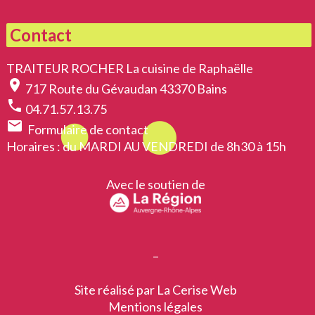
Contact
TRAITEUR ROCHER La cuisine de Raphaëlle
location_on
717 Route du Gévaudan 43370 Bains
phone
04.71.57.13.75
email
Formulaire de contact
Horaires
: du MARDI AU VENDREDI de 8h30 à 15h
Avec le soutien de
–
Site réalisé par
La Cerise Web
Mentions légales