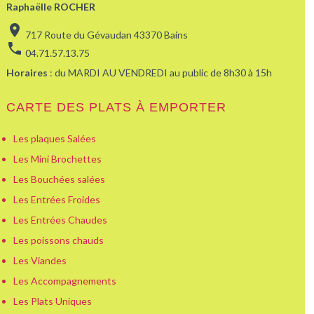
Raphaëlle ROCHER
location_on
717 Route du Gévaudan 43370 Bains
phone
04.71.57.13.75
Horaires
: du MARDI AU VENDREDI au public de 8h30 à 15h
CARTE DES PLATS À EMPORTER
Les plaques Salées
Les Mini Brochettes
Les Bouchées salées
Les Entrées Froides
Les Entrées Chaudes
Les poissons chauds
Les Viandes
Les Accompagnements
Les Plats Uniques