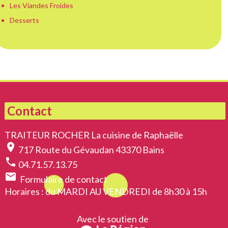
Les Viandes Froides
Desserts
Contact
TRAITEUR ROCHER La cuisine de Raphaëlle
location_on
717 Route du Gévaudan 43370 Bains
phone
04.71.57.13.75
email
Formulaire de contact
Horaires
: du MARDI AU VENDREDI de 8h30 à 15h
Avec le soutien de