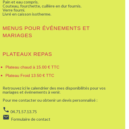
Pain et eau compris.
Couteau, fourchette, cuillère en dur fournis.
Verre fourni.
Livré en caisson isotherme.
MENUS POUR ÉVÉNEMENTS ET
MARIAGES
PLATEAUX REPAS
Plateau chaud à 15.00 € TTC
Plateau Froid 13.50 € TTC
Retrouvez ici le calendrier des mes disponibilités pour vos
mariages et événements à venir.
Pour me contacter ou obtenir un devis personnalisé :
phone
04.71.57.13.75
email
Formulaire de contact