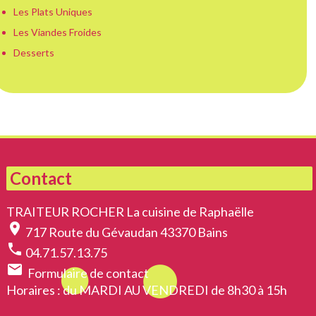
Les Plats Uniques
Les Viandes Froides
Desserts
Contact
TRAITEUR ROCHER La cuisine de Raphaëlle
location_on
717 Route du Gévaudan 43370 Bains
phone
04.71.57.13.75
email
Formulaire de contact
Horaires
: du MARDI AU VENDREDI de 8h30 à 15h