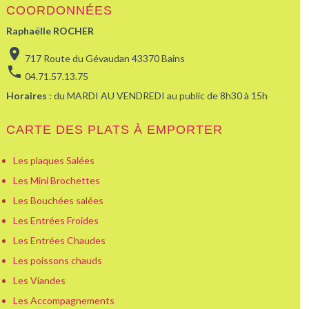
COORDONNÉES
Raphaëlle ROCHER
location_on
717 Route du Gévaudan 43370 Bains
phone
04.71.57.13.75
Horaires
: du MARDI AU VENDREDI au public de 8h30 à 15h
CARTE DES PLATS À EMPORTER
Les plaques Salées
Les Mini Brochettes
Les Bouchées salées
Les Entrées Froides
Les Entrées Chaudes
Les poissons chauds
Les Viandes
Les Accompagnements