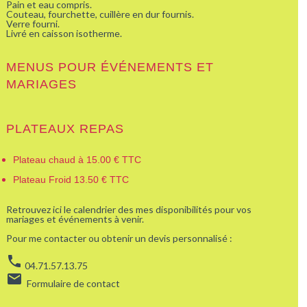
Pain et eau compris.
Couteau, fourchette, cuillère en dur fournis.
Verre fourni.
Livré en caisson isotherme.
MENUS POUR ÉVÉNEMENTS ET
MARIAGES
PLATEAUX REPAS
Plateau chaud à 15.00 € TTC
Plateau Froid 13.50 € TTC
Retrouvez ici le calendrier des mes disponibilités pour vos
mariages et événements à venir.
Pour me contacter ou obtenir un devis personnalisé :
phone
04.71.57.13.75
email
Formulaire de contact