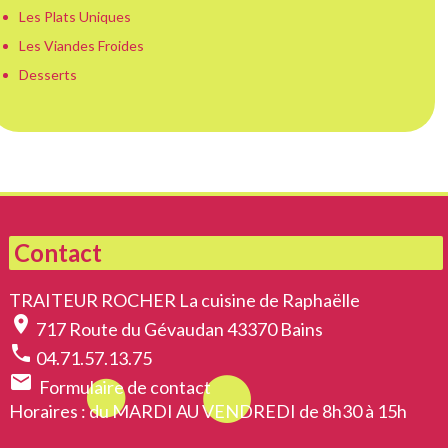
Les Plats Uniques
Les Viandes Froides
Desserts
Contact
TRAITEUR ROCHER La cuisine de Raphaëlle
location_on
717 Route du Gévaudan 43370 Bains
phone
04.71.57.13.75
email
Formulaire de contact
Horaires
: du MARDI AU VENDREDI de 8h30 à 15h