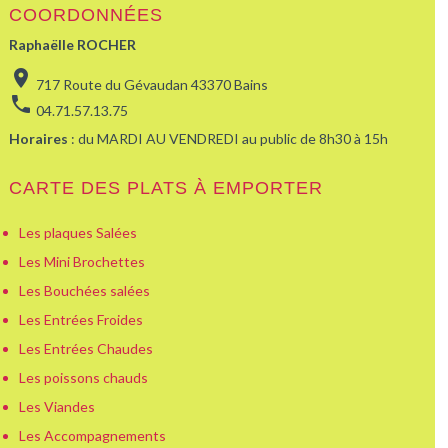
COORDONNÉES
Raphaëlle ROCHER
location_on
717 Route du Gévaudan 43370 Bains
phone
04.71.57.13.75
Horaires
: du MARDI AU VENDREDI au public de 8h30 à 15h
CARTE DES PLATS À EMPORTER
Les plaques Salées
Les Mini Brochettes
Les Bouchées salées
Les Entrées Froides
Les Entrées Chaudes
Les poissons chauds
Les Viandes
Les Accompagnements