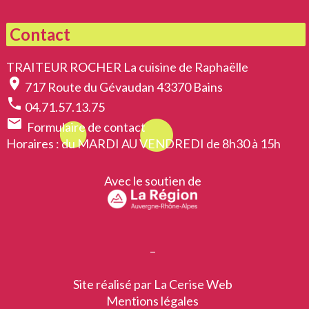
Contact
TRAITEUR ROCHER La cuisine de Raphaëlle
location_on
717 Route du Gévaudan 43370 Bains
phone
04.71.57.13.75
email
Formulaire de contact
Horaires
: du MARDI AU VENDREDI de 8h30 à 15h
Avec le soutien de
–
Site réalisé par
La Cerise Web
Mentions légales