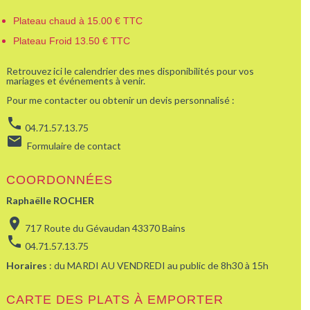
Plateau chaud à 15.00 € TTC
Plateau Froid 13.50 € TTC
Retrouvez ici le calendrier des mes disponibilités pour vos
mariages et événements à venir.
Pour me contacter ou obtenir un devis personnalisé :
phone
04.71.57.13.75
email
Formulaire de contact
COORDONNÉES
Raphaëlle ROCHER
location_on
717 Route du Gévaudan 43370 Bains
phone
04.71.57.13.75
Horaires
: du MARDI AU VENDREDI au public de 8h30 à 15h
CARTE DES PLATS À EMPORTER